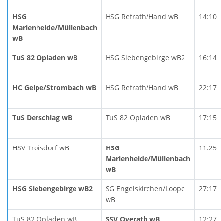
HSG
HSG Refrath/Hand wB
14:10
Marienheide/Müllenbach
wB
TuS 82 Opladen wB
HSG Siebengebirge wB2
16:14
HC Gelpe/Strombach wB
HSG Refrath/Hand wB
22:17
TuS Derschlag wB
TuS 82 Opladen wB
17:15
HSV Troisdorf wB
HSG
11:25
Marienheide/Müllenbach
wB
HSG Siebengebirge wB2
SG Engelskirchen/Loope
27:17
wB
TuS 82 Opladen wB
SSV Overath wB
12:27