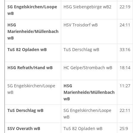
SG Engelskirchen/Loope
HSG Siebengebirge wB2
22:19
wB
HSG
HSV Troisdorf wB
24:11
Marienheide/Müllenbach
wB
TuS 82 Opladen wB
TuS Derschlag wB
33:16
HSG Refrath/Hand wB
HC Gelpe/Strombach wB
18:14
SG Engelskirchen/Loope
HSG
11:27
wB
Marienheide/Müllenbach
wB
TuS Derschlag wB
SG Engelskirchen/Loope
22:11
wB
SSV Overath wB
TuS 82 Opladen wB
25:9