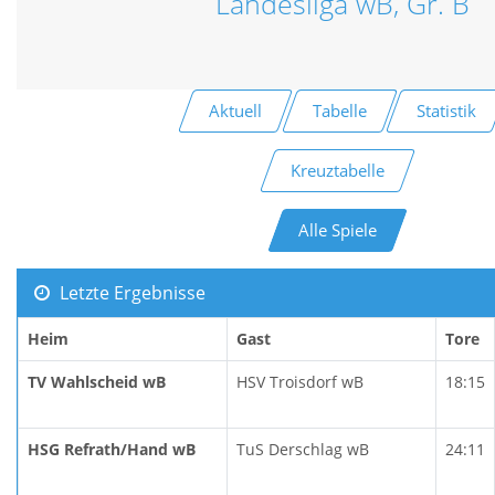
Landesliga wB, Gr. B
Aktuell
Tabelle
Statistik
Kreuztabelle
Alle Spiele
Letzte Ergebnisse
Heim
Gast
Tore
TV Wahlscheid wB
HSV Troisdorf wB
18:15
HSG Refrath/Hand wB
TuS Derschlag wB
24:11