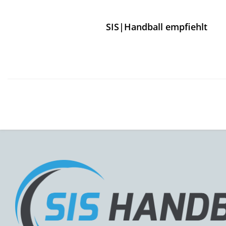
SIS|Handball empfiehlt