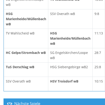
wB
HSG
SSV Overath wB
9:8
Marienheide/Müllenbach
wB
TV Wahlscheid wB
HSG
11:13
Marienheide/Müllenbach
wB
HC Gelpe/Strombach wB
SG Engelskirchen/Loope
28:7
wB
TuS Derschlag wB
HSG Siebengebirge wB2
25:8
SSV Overath wB
HSV Troisdorf wB
10:15
Nächste Spiele