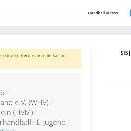
Handball Videos
SIS
verbände unterbrechen die Saison!
16
/
and e.V. (WHV)
/
hein (HVM)
/
rhandball
/
E-Jugend
/