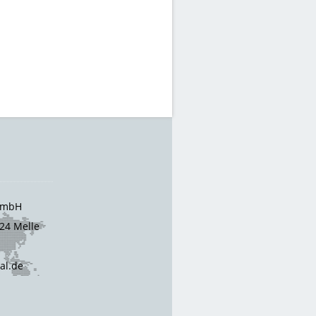
 GmbH
24 Melle
cal.de