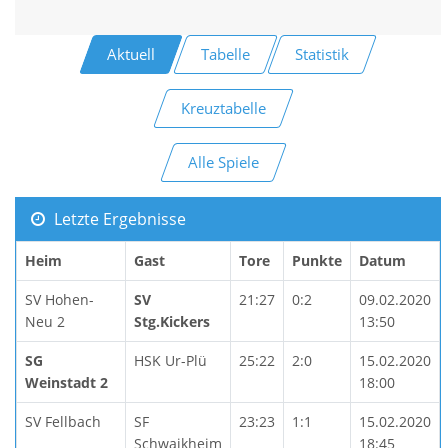
Aktuell
Tabelle
Statistik
Kreuztabelle
Alle Spiele
Letzte Ergebnisse
Heim
Gast
Tore
Punkte
Datum
SV Hohen-
SV
21:27
0:2
09.02.2020
Neu 2
Stg.Kickers
13:50
SG
HSK Ur-Plü
25:22
2:0
15.02.2020
Weinstadt 2
18:00
SV Fellbach
SF
23:23
1:1
15.02.2020
Schwaikheim
18:45